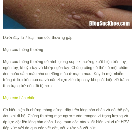
Dưới đây là 7 loại mụn cóc thường gặp.
Mụn cóc thông thường
Mụn cóc thông thường có hình giống súp lơ thường xuất hiện trên tay,
ngón tay, khuỷu tay và khớp ngón tay. Chúng cũng có thể có một chấm
đen hoặc sẫm màu nhỏ do đông máu ở mạch máu. Đây là một nhiễm
trùng ở lớp trên của da và cần được điều trị ngay khi phát hiện để tránh
tình trạng trở nên tồi tệ hơn.
Mụn cóc bàn chân
Có biểu hiện là những mảng cứng, dầy trên lòng bàn chân và có thể gây
đau khi đi bộ. Chúng thường mọc ngược vào trongda vì trọng lượng và
áp lực đặt lên lòng bàn chân. Loại mụn cóc này xuất hiện khi vi-rút HPV
tiếp xúc với da qua các vết cắt, vết xước và vết nứt.