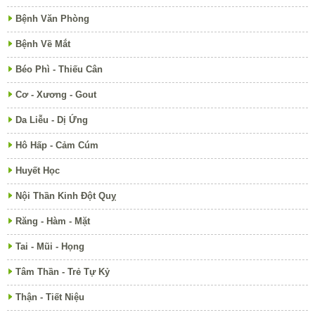
Bệnh Văn Phòng
Bệnh Về Mắt
Béo Phì - Thiếu Cân
Cơ - Xương - Gout
Da Liễu - Dị Ứng
Hô Hấp - Cảm Cúm
Huyết Học
Nội Thần Kinh Đột Quỵ
Răng - Hàm - Mặt
Tai - Mũi - Họng
Tâm Thần - Trẻ Tự Kỷ
Thận - Tiết Niệu