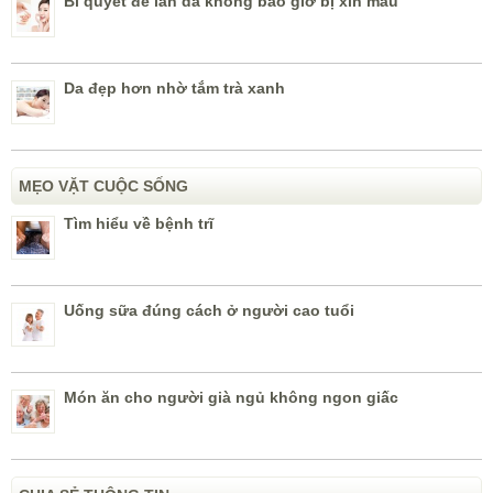
Bí quyết để làn da không bao giờ bị xỉn màu
Da đẹp hơn nhờ tắm trà xanh
MẸO VẶT CUỘC SỐNG
Tìm hiểu về bệnh trĩ
Uống sữa đúng cách ở người cao tuổi
Món ăn cho người già ngủ không ngon giấc