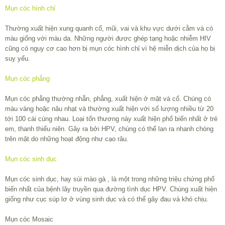
Mụn cóc hình chỉ
Thường xuất hiện xung quanh cổ, mũi, vai và khu vực dưới cằm và có
màu giống với màu da. Những người được ghép tạng hoặc nhiễm HIV
cũng có nguy cơ cao hơn bị mụn cóc hình chỉ vì hệ miễn dịch của họ bị
suy yếu.
Mụn cóc phẳng
Mụn cóc phẳng thường nhẵn, phẳng, xuất hiện ở mặt và cổ. Chúng có
màu vàng hoặc nâu nhạt và thường xuất hiện với số lượng nhiều từ 20
tới 100 cái cùng nhau. Loại tổn thương này xuất hiện phổ biến nhất ở trẻ
em, thanh thiếu niên. Gây ra bởi HPV, chúng có thể lan ra nhanh chóng
trên mặt do những hoạt động như cạo râu.
Mụn cóc sinh dục
Mụn cóc sinh dục, hay sùi mào gà , là một trong những triệu chứng phổ
biến nhất của bệnh lây truyền qua đường tình dục HPV. Chúng xuất hiện
giống như cục súp lơ ở vùng sinh dục và có thể gây đau và khó chịu.
Mụn cóc Mosaic