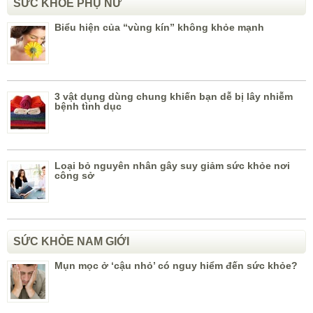
SỨC KHỎE PHỤ NỮ
Biểu hiện của “vùng kín” không khỏe mạnh
3 vật dụng dùng chung khiến bạn dễ bị lây nhiễm
bệnh tình dục
Loại bỏ nguyên nhân gây suy giảm sức khỏe nơi
công sở
SỨC KHỎE NAM GIỚI
Mụn mọc ở ‘cậu nhỏ’ có nguy hiểm đến sức khỏe?