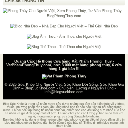
CHIA SẺ THÔNG TIN
Quảng Cáo: Hệ thống Cửa hàng Vật Phẩm Phong Thủy -
VatPhamPhongThuy.com, hơn 3.000 mặt hàng phong thủy, 6 cửa
hàng 1 giá bán !!!
© 2026
Sức Khỏe Cho Người Việt, Sức Khỏe Đời Sống, Sức Khỏe Gia
Đình – BlogSucKhoe.com
- Chủ biên:
Lương y Nguyễn Hùng
-
info@blogsuckhoe.com
Blog Sức Khỏe là trang cá nhân được xây dựng nhằm sưu tầm các kiến thức về y khoa,
thuốc, phương pháp rèn luyện, ăn uống khoa học từ các báo điện tử nổi tiếng trong
nước. Là nơi hỏi đáp thông tin nhằm phục vụ, chăm sóc cho đời sống sức khỏe của các
cá nhân và gia đình ngày một tốt hơn. Là sân chơi cho các lương y, bác sĩ có tâm với
nghề, mong muốn phục vụ cộng đồng phi lợi nhuận.
Bạn đọc không áp dụng những hướng dẫn hoặc phương pháp điều trị được đăng tải trên
blog mà chưa có sự hướng dẫn hoặc đồng ý của bác sĩ. Thông tin trên blog mang tính
tham khảo.