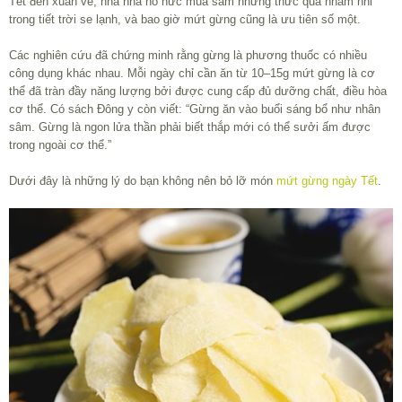
Tết đến xuân về, nhà nhà nô nức mua sắm những thức quà nhâm nhi
trong tiết trời se lạnh, và bao giờ mứt gừng cũng là ưu tiên số một.
Các nghiên cứu đã chứng minh rằng gừng là phương thuốc có nhiều
công dụng khác nhau. Mỗi ngày chỉ cần ăn từ 10–15g mứt gừng là cơ
thể đã tràn đầy năng lượng bởi được cung cấp đủ dưỡng chất, điều hòa
cơ thể. Có sách Đông y còn viết: “Gừng ăn vào buổi sáng bổ như nhân
sâm. Gừng là ngon lửa thần phải biết thắp mới có thể sưởi ấm được
trong ngoài cơ thể.”
Dưới đây là những lý do bạn không nên bỏ lỡ món
mứt gừng ngày Tết
.