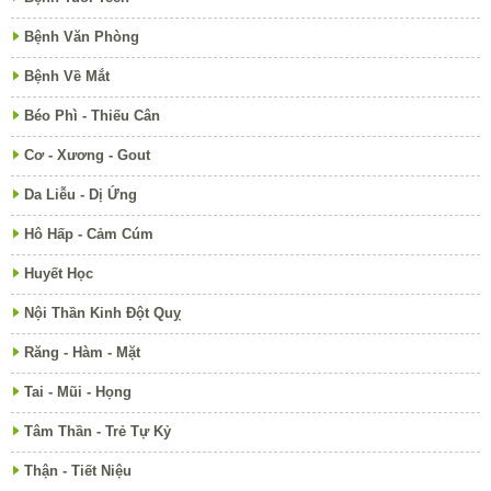
Bệnh Văn Phòng
Bệnh Về Mắt
Béo Phì - Thiếu Cân
Cơ - Xương - Gout
Da Liễu - Dị Ứng
Hô Hấp - Cảm Cúm
Huyết Học
Nội Thần Kinh Đột Quỵ
Răng - Hàm - Mặt
Tai - Mũi - Họng
Tâm Thần - Trẻ Tự Kỷ
Thận - Tiết Niệu