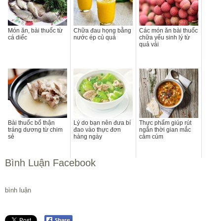
Món ăn, bài thuốc từ
Chữa đau họng bằng
Các món ăn bài thuốc
cá diếc
nước ép củ quả
chữa yếu sinh lý từ
quả vải
Bài thuốc bổ thận
Lý do bạn nên đưa bí
Thực phẩm giúp rút
tráng dương từ chim
đao vào thực đơn
ngắn thời gian mắc
sẻ
hàng ngày
cảm cúm
Bình Luận Facebook
bình luận