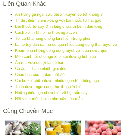
Liên Quan Khác
Ăn trứng gà ngải cứu thườn xuyên có tốt không ?
Trị dứt điểm viêm xoang với bài thuốc từ hạt gấc
Bài thuốc từ cây đinh lăng chữa trị bệnh đau lưng
Cách xử trí khi bị ho thường xuyên
Tỏi có khả năng chống lại nhiễm trùng phổi
Lá hẹ tuy dân dã mà có quá nhiều công dụng thật tuyệt vời
Khám phá những công dụng tuyệt vời của nước quế
Món canh tốt cho người bị sỏi đường tiết niệu
Ăn mít vừa có lợi lại có hại
Củ ấu – Thanh nhiệt, giải độc
Cháo hoa cúc trị đau mắt đỏ
Cải bó xôi chữa được nhiều bệnh tốt không ngờ
Thần dược ngừa ung thư ít người biết
Những điều bạn chưa biết về bột sắn dây
Hết viêm mũi dị ứng nhờ cây cóc mẳn
Cùng Chuyên Mục