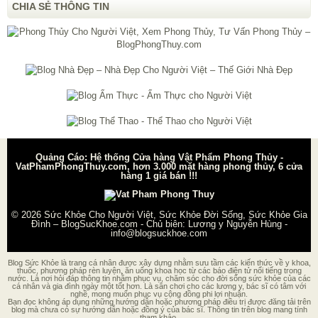
CHIA SẺ THÔNG TIN
Quảng Cáo: Hệ thống Cửa hàng Vật Phẩm Phong Thủy -
VatPhamPhongThuy.com, hơn 3.000 mặt hàng phong thủy, 6 cửa
hàng 1 giá bán !!!
© 2026
Sức Khỏe Cho Người Việt, Sức Khỏe Đời Sống, Sức Khỏe Gia
Đình – BlogSucKhoe.com
- Chủ biên:
Lương y Nguyễn Hùng
-
info@blogsuckhoe.com
Blog Sức Khỏe là trang cá nhân được xây dựng nhằm sưu tầm các kiến thức về y khoa,
thuốc, phương pháp rèn luyện, ăn uống khoa học từ các báo điện tử nổi tiếng trong
nước. Là nơi hỏi đáp thông tin nhằm phục vụ, chăm sóc cho đời sống sức khỏe của các
cá nhân và gia đình ngày một tốt hơn. Là sân chơi cho các lương y, bác sĩ có tâm với
nghề, mong muốn phục vụ cộng đồng phi lợi nhuận.
Bạn đọc không áp dụng những hướng dẫn hoặc phương pháp điều trị được đăng tải trên
blog mà chưa có sự hướng dẫn hoặc đồng ý của bác sĩ. Thông tin trên blog mang tính
tham khảo.