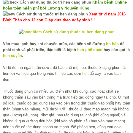
Khám bệnh Online
hoàn toàn miễn phí bởi Lương y Nguyễn Hùng
Xem tử vi năm 2016
Bính Thân cho 12 con Giáp dựa theo ngày sinh !!!
Vào mùa lạnh hay khi chuyển mùa, các bệnh về đường
hô hấp
dễ
phát sinh và phát triển, đặc biệt là bệnh
hen phế quản
hay còn gọi là
hen suyễn
.
Vì lẽ đó mà ngành tân dược đã bào chế một loại thuốc ở dạng phun rất
tiện lợi và hiệu quả trong việc trị liệu các cơn
hen
dễ xảy ra vào ban
đêm.
Thuốc dạng phun có nhiều ưu điểm như khi dùng, các hoạt chất sẽ
không thấm sâu vào bên trong mà trực tiếp tác động ngay tại chỗ. Ở một
số loại, thuốc có tác dụng sâu vào bên trong (hít thuốc vào phổi) hay toàn
thân (phun vào miệng, mũi dưới lưỡi, thuốc đi theo mao mạch mà không
qua đường tiêu hóa). Nhờ giới hạn tác dụng tại chỗ (khi dùng ngoài) và
không đi qua đường tiêu hóa (khi vào bộ phận sâu hay vào mao mạch)
nên thuốc có tác dụng nhanh và mạnh. Để phòng hen, dùng corticoid
dạng phun có liều ổn định (chỉ việc ấn vào nút bấm ở van) mà không cần