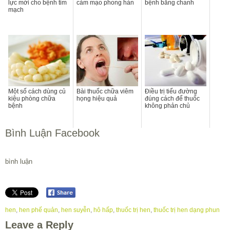
lực mới cho bệnh tim
cảm mạo phong hàn
bệnh bằng chanh
mạch
Một số cách dùng củ
Bài thuốc chữa viêm
Điều trị tiểu đường
kiệu phòng chữa
họng hiệu quả
đúng cách để thuốc
bệnh
không phản chủ
Bình Luận Facebook
bình luận
hen
,
hen phế quản
,
hen suyễn
,
hô hấp
,
thuốc trị hen
,
thuốc trị hen dạng phun
Leave a Reply