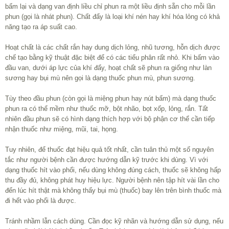
bấm lại và dạng van định liều chỉ phun ra một liều định sẵn cho mỗi lần
phun (gọi là nhát phun). Chất đẩy là loại khí nén hay khí hóa lỏng có khả
năng tạo ra áp suất cao.
Hoạt chất là các chất rắn hay dung dịch lỏng, nhũ tương, hỗn dịch được
chế tạo bằng kỹ thuật đặc biệt để có các tiểu phân rất nhỏ. Khi bấm vào
đầu van, dưới áp lực của khí đẩy, hoạt chất sẽ phun ra giống như làn
sương hay bụi mù nên gọi là dạng thuốc phun mù, phun sương.
Tùy theo đầu phun (còn gọi là miệng phun hay nút bấm) mà dạng thuốc
phun ra có thể mềm như thuốc mỡ, bột nhão, bọt xốp, lỏng, rắn. Tất
nhiên đầu phun sẽ có hình dạng thích hợp với bộ phận cơ thể cần tiếp
nhận thuốc như miệng, mũi, tai, họng.
Tuy nhiên, để thuốc đạt hiệu quả tốt nhất, cần tuân thủ một số nguyên
tắc như người bệnh cần được hướng dẫn kỹ trước khi dùng. Vì với
dạng thuốc hít vào phổi, nếu dùng không đúng cách, thuốc sẽ không hấp
thu đầy đủ, không phát huy hiệu lực. Người bệnh nên tập hít vài lần cho
đến lúc hít thật mà không thấy bụi mù (thuốc) bay lên trên bình thuốc mà
đi hết vào phổi là được.
Tránh nhầm lẫn cách dùng. Cần đọc kỹ nhãn và hướng dẫn sử dụng, nếu