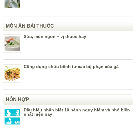
MÓN ĂN BÀI THUỐC
Sứa, món ngon + vị thuốc hay
Công dụng chữa bệnh từ các bộ phận của gà
HỖN HỢP
Dấu hiệu nhận biết 10 bệnh nguy hiểm và phổ biến
nhất hiện nay