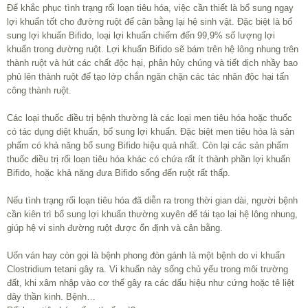
Để khắc phục tình trạng rối loạn tiêu hóa, việc cần thiết là bổ sung ngay
lợi khuẩn tốt cho đường ruột để cân bằng lại hệ sinh vật. Đặc biệt là bổ
sung lợi khuẩn Bifido, loại lợi khuẩn chiếm đến 99,9% số lượng lợi
khuẩn trong đường ruột. Lợi khuẩn Bifido sẽ bám trên hệ lông nhung trên
thành ruột và hút các chất độc hại, phân hủy chúng và tiết dịch nhầy bao
phủ lên thành ruột để tạo lớp chắn ngăn chặn các tác nhân độc hại tấn
công thành ruột.
Các loại thuốc điều trị bệnh thường là các loại men tiêu hóa hoặc thuốc
có tác dụng diệt khuẩn, bổ sung lợi khuẩn. Đặc biệt men tiêu hóa là sản
phẩm có khả năng bổ sung Bifido hiệu quả nhất. Còn lại các sản phẩm
thuốc điều trị rối loạn tiêu hóa khác có chứa rất ít thành phần lợi khuẩn
Bifido, hoặc khả năng đưa Bifido sống đến ruột rất thấp.
Nếu tình trạng rối loạn tiêu hóa đã diễn ra trong thời gian dài, người bệnh
cần kiên trì bổ sung lợi khuẩn thường xuyên để tái tạo lại hệ lông nhung,
giúp hệ vi sinh đường ruột được ổn định và cân bằng.
Uốn ván hay còn gọi là bệnh phong đòn gánh là một bệnh do vi khuẩn
Clostridium tetani gây ra. Vi khuẩn này sống chủ yếu trong môi trường
đất, khi xâm nhập vào cơ thể gây ra các dấu hiệu như cứng hoặc tê liệt
dây thần kinh. Bệnh…