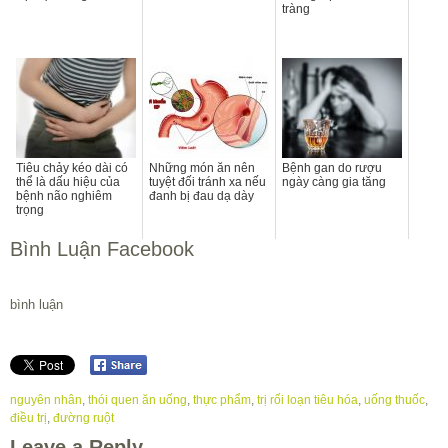
tràng
Tiêu chảy kéo dài có
Những món ăn nên
Bệnh gan do rượu
thể là dấu hiệu của
tuyệt đối tránh xa nếu
ngày càng gia tăng
bệnh não nghiêm
đanh bị đau dạ dày
trọng
Bình Luận Facebook
bình luận
nguyên nhân
,
thói quen ăn uống
,
thực phẩm
,
trị rối loạn tiêu hóa
,
uống thuốc
,
điều trị
,
đường ruột
Leave a Reply