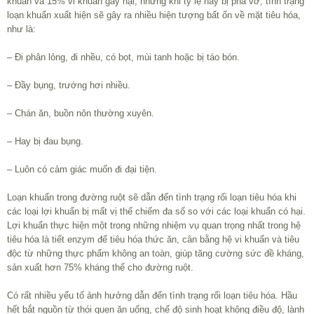
khuẩn và 15% vi khuẩn gây hại, nhưng khi tỷ lệ này bị phá vỡ, tình trạng
loạn khuẩn xuất hiện sẽ gây ra nhiều hiện tượng bất ổn về mặt tiêu hóa,
như là:
– Đi phân lỏng, đi nhều, có bọt, mùi tanh hoặc bị táo bón.
– Đầy bụng, trướng hơi nhiều.
– Chán ăn, buồn nôn thường xuyên.
– Hay bị đau bụng.
– Luôn có cảm giác muốn đi đại tiện.
Loạn khuẩn trong đường ruột sẽ dẫn đến tình trạng rối loạn tiêu hóa khi
các loại lợi khuẩn bị mất vị thế chiếm đa số so với các loại khuẩn có hại.
Lợi khuẩn thực hiện một trong những nhiệm vụ quan trọng nhất trong hệ
tiêu hóa là tiết enzym để tiêu hóa thức ăn, cân bằng hệ vi khuẩn và tiêu
độc từ những thực phẩm không an toàn, giúp tăng cường sức đề kháng,
sản xuất hơn 75% kháng thể cho đường ruột.
Có rất nhiều yếu tố ảnh hưởng dẫn đến tình trạng rối loạn tiêu hóa. Hầu
hết bắt nguồn từ thói quen ăn uống, chế độ sinh hoạt không điều độ, lành