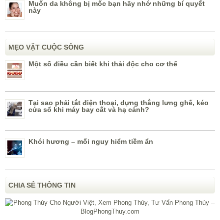
Muốn da không bị mốc bạn hãy nhớ những bí quyết
này
MẸO VẶT CUỘC SỐNG
Một số điều cần biết khi thải độc cho cơ thể
Tại sao phải tắt điện thoại, dựng thẳng lưng ghế, kéo
cửa sổ khi máy bay cất và hạ cánh?
Khói hương – mối nguy hiểm tiềm ẩn
CHIA SẺ THÔNG TIN