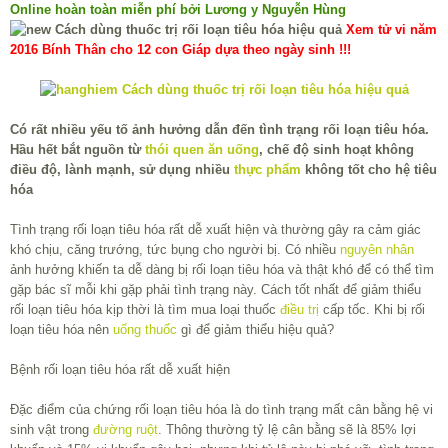
Online hoàn toàn miễn phí bởi Lương y Nguyễn Hùng
Xem tử vi năm
2016 Bính Thân cho 12 con Giáp dựa theo ngày sinh !!!
Có rất nhiều yếu tố ảnh hưởng dẫn đến tình trạng rối loạn tiêu hóa.
Hầu hết bắt nguồn từ
thói quen ăn uống
, chế độ sinh hoạt không
điều độ, lành mạnh, sử dụng nhiều
thực phẩm
không tốt cho hệ tiêu
hóa
Tình trạng rối loạn tiêu hóa rất dễ xuất hiện và thường gây ra cảm giác
khó chịu, căng trướng, tức bụng cho người bị. Có nhiều
nguyên nhân
ảnh hưởng khiến ta dễ dàng bị rối loạn tiêu hóa và thật khó để có thể tìm
gặp bác sĩ mỗi khi gặp phải tình trạng này. Cách tốt nhất để giảm thiểu
rối loạn tiêu hóa kịp thời là tìm mua loại thuốc
điều trị
cấp tốc. Khi bị rối
loạn tiêu hóa nên
uống thuốc
gì để giảm thiểu hiệu quả?
Bệnh rối loạn tiêu hóa rất dễ xuất hiện
Đặc điểm của chứng rối loạn tiêu hóa là do tình trạng mất cân bằng hệ vi
sinh vật trong
đường ruột
. Thông thường tỷ lệ cân bằng sẽ là 85% lợi