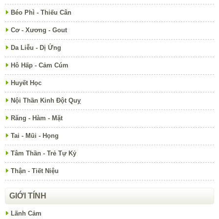
Béo Phì - Thiếu Cân
Cơ - Xương - Gout
Da Liễu - Dị Ứng
Hô Hấp - Cảm Cúm
Huyết Học
Nội Thần Kinh Đột Quỵ
Răng - Hàm - Mặt
Tai - Mũi - Họng
Tâm Thần - Trẻ Tự Kỷ
Thận - Tiết Niệu
GIỚI TÍNH
Lãnh Cảm