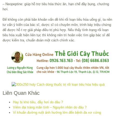
– Neopeptine: giúp hỗ trợ tiêu hóa thức ăn, hạn chế đầy bụng, chướng
hơi.
Để không còn phải băn khoăn vấn đề khi rối loạn tiêu hóa uống gì, ta nên
tư vấn ý kiến của bác sĩ, dược sĩ có chuyên môn, trình bày triệu chứng
để được hỗ t rợ giải pháp điều trị phù hợp. Nếu thấy tình trạng rối loạn
tiêu hóa xuất hiện liên tục thì không nên trì hoãn việc tìm gặp bác sĩ để
được kiểm tra, chuẩn đoán một cách chính xác.
Liên Quan Khác
Hay bị khó tiêu, đầy hơi do đâu ?
Viêm đại tràng mãn tính – Nguyên nhân do đâu ?
Vi khuẩn đường ruột ảnh hưởng lớn đến bệnh đa xơ cứng