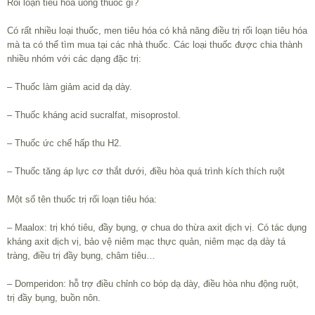
Rối loạn tiêu hóa uống thuốc gì?
Có rất nhiều loại thuốc, men tiêu hóa có khả năng điều trị rối loạn tiêu hóa
mà ta có thể tìm mua tại các nhà thuốc. Các loại thuốc được chia thành
nhiều nhóm với các dạng đặc trị:
– Thuốc làm giảm acid dạ dày.
– Thuốc kháng acid sucralfat, misoprostol.
– Thuốc ức chế hấp thu H2.
– Thuốc tăng áp lực cơ thắt dưới, điều hòa quá trình kích thích ruột
Một số tên thuốc trị rối loạn tiêu hóa:
– Maalox: trị khó tiêu, đầy bụng, ợ chua do thừa axit dịch vị. Có tác dụng
kháng axit dịch vị, bảo vệ niêm mạc thực quản, niêm mạc dạ dày tá
tràng, điều trị đầy bụng, châm tiêu…
– Domperidon: hỗ trợ điều chỉnh co bóp dạ dày, điều hòa nhu động ruột,
trị đầy bụng, buồn nôn.