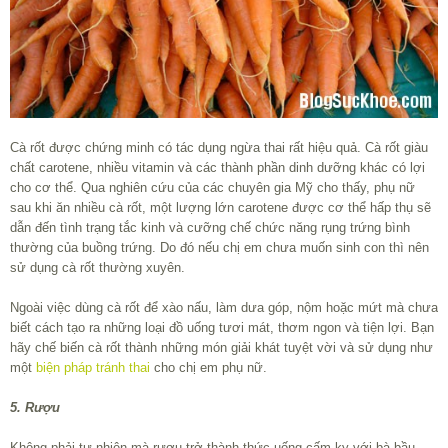
Cà rốt được chứng minh có tác dụng ngừa thai rất hiệu quả. Cà rốt giàu
chất carotene, nhiều vitamin và các thành phần dinh dưỡng khác có lợi
cho cơ thể. Qua nghiên cứu của các chuyên gia Mỹ cho thấy, phụ nữ
sau khi ăn nhiều cà rốt, một lượng lớn carotene được cơ thể hấp thụ sẽ
dẫn đến tình trạng tắc kinh và cưỡng chế chức năng rụng trứng bình
thường của buồng trứng. Do đó nếu chị em chưa muốn sinh con thì nên
sử dụng cà rốt thường xuyên.
Ngoài việc dùng cà rốt để xào nấu, làm dưa góp, nộm hoặc mứt mà chưa
biết cách tạo ra những loại đồ uống tươi mát, thơm ngon và tiện lợi. Bạn
hãy chế biến cà rốt thành những món giải khát tuyệt vời và sử dụng như
một
biện pháp tránh thai
cho chị em phụ nữ.
5. Rượu
Không phải tự nhiên mà rượu trở thành thức uống cấm kỵ với bà bầu.