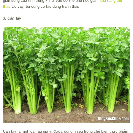
gian sống của tinh trùng khi đi vào cơ thể phụ nữ, giảm
khả năng thụ
thai
. Do vậy, tỏi cũng có tác dụng tránh thai.
3. Cần tây
Cần tây là một loại rau gia vị được dùng nhiều trong chế biến thực phẩm