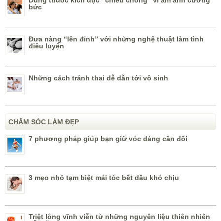
Dùng thuốc kích dục ”chiều chồng” vì ám ảnh cưỡng
bức
Đưa nàng “lên đỉnh” với những nghệ thuật làm tình
điêu luyện
Những cách tránh thai dễ dẫn tới vô sinh
CHĂM SÓC LÀM ĐẸP
7 phương pháp giúp bạn giữ vóc dáng cân đối
3 mẹo nhỏ tạm biệt mái tóc bết dầu khó chịu
Triệt lông vĩnh viễn từ những nguyên liệu thiên nhiên