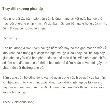
Thay đổi phương pháp tập
Nếu như bài tập nằm sấp trên sàn không mang lại kết quả, bạn có thể
thay đổi phương pháp khác. Ví dụ, bạn hãy ôm bé ngang hông của mình,
để mặt của bé hướng lên trên.
Cần lưu ý:
Các bé không được luyện bài tập nằm sấp này có thể gặp một số vấn đề
khó khăn hơn trong giai đoạn tập ngồi và tập đi sau này, bởi bài tập này
giúp cho bé yêu của bạn phát triển cơ thể toàn diện. Việc nằm quá nhiều
sẽ làm cho đầu của bé có thể bị bẹp một số điểm hoặc bị vẹo cổ, gây sự
phát triển bất thường cho bé.
Tâm trạng của bé cũng đóng vai trò quan trọng vào hiệu quả của bài tập.
Khi bé cảm thấy khó chịu, quấy khóc, bạn không nên ép bé tập luyện,
hãy ôm ấp hoặc vuốt ve cho đến khi nào bé cảm thấy thoải mái và sẵn
sàng cho bài tập.
Theo Suckhoedoisong