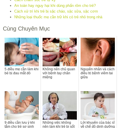
An toàn hay nguy hại khi dùng phấn rôm cho trẻ?
Cách xử trí khi trẻ bị sặc cháo, sặc sữa, sặc cơm
Những loại thuốc mẹ cần trữ khi có trẻ nhỏ trong nhà
Cùng Chuyên Mục
5 điều mẹ cần làm khi
Không nên chủ quan
Nguyên nhân và cách
bé bị đau mắt đỏ
với bệnh tay chân
điều trị bệnh viêm tai
miệng
giữa
9 điều cần lưu ý khi
Những việc không
Lời khuyên của bác sĩ
tắm cho trẻ sơ sinh
nên làm khi trẻ bị sốt
về chế độ dinh dưỡng