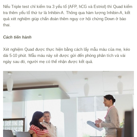
Nếu Triple test chỉ kiểm tra 3 yếu tố (AFP, hCG và Estriol) thì Quad kiểm
tra thêm yếu tố thứ tư là Inhibin-A. Thông qua hàm lượng Inhibin-A, kết
quả xét nghiệm giúp chẩn đoán thêm nguy cơ hội chứng Down ở bào
thai.
Cách tiến hành
Xét nghiệm Quad được thực hiện bằng cách lấy mẫu máu của mẹ, kéo
dài 5-10 phút. Mẫu máu này sẽ được gửi đến phòng phân tích và vài
ngày sau đó, người mẹ có thể nhận được kết quả.