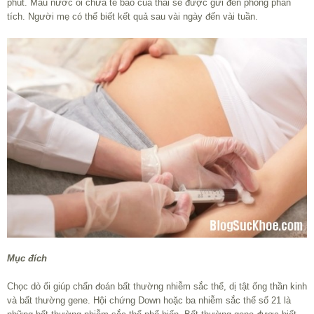
phút. Mẫu nước ối chứa tế bào của thai sẽ được gửi đến phòng phân
tích. Người mẹ có thể biết kết quả sau vài ngày đến vài tuần.
Mục đích
Chọc dò ối giúp chẩn đoán bất thường nhiễm sắc thể, dị tật ống thần kinh
và bất thường gene. Hội chứng Down hoặc ba nhiễm sắc thể số 21 là