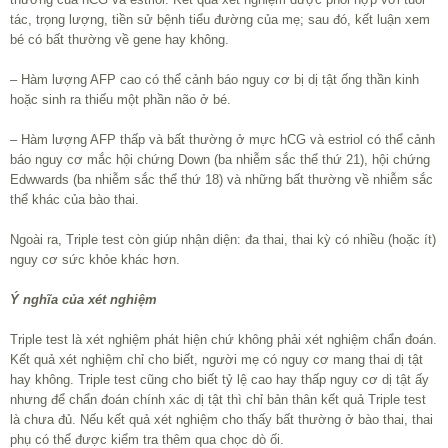
tác, trọng lượng, tiền sử bệnh tiểu đường của mẹ; sau đó, kết luận xem
bé có bất thường về gene hay không.
– Hàm lượng AFP cao có thể cảnh báo nguy cơ bị dị tật ống thần kinh
hoặc sinh ra thiếu một phần não ở bé.
– Hàm lượng AFP thấp và bất thường ở mực hCG và estriol có thể cảnh
báo nguy cơ mắc hội chứng Down (ba nhiễm sắc thể thứ 21), hội chứng
Edwwards (ba nhiễm sắc thể thứ 18) và những bất thường về nhiễm sắc
thể khác của bào thai.
Ngoài ra, Triple test còn giúp nhận diện: đa thai, thai kỳ có nhiều (hoặc ít)
nguy cơ sức khỏe khác hơn.
Ý nghĩa của xét nghiệm
Triple test là xét nghiệm phát hiện chứ không phải xét nghiệm chẩn đoán.
Kết quả xét nghiệm chỉ cho biết, người mẹ có nguy cơ mang thai dị tật
hay không. Triple test cũng cho biết tỷ lệ cao hay thấp nguy cơ dị tật ấy
nhưng để chẩn đoán chính xác dị tật thì chỉ bản thân kết quả Triple test
là chưa đủ. Nếu kết quả xét nghiệm cho thấy bất thường ở bào thai, thai
phụ có thể được kiểm tra thêm qua chọc dò ối.