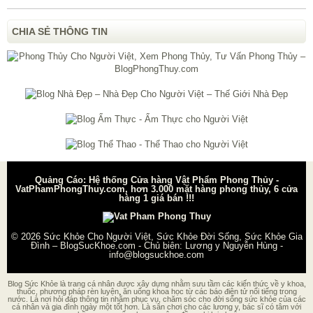
CHIA SẺ THÔNG TIN
Quảng Cáo: Hệ thống Cửa hàng Vật Phẩm Phong Thủy -
VatPhamPhongThuy.com, hơn 3.000 mặt hàng phong thủy, 6 cửa
hàng 1 giá bán !!!
© 2026
Sức Khỏe Cho Người Việt, Sức Khỏe Đời Sống, Sức Khỏe Gia
Đình – BlogSucKhoe.com
- Chủ biên:
Lương y Nguyễn Hùng
-
info@blogsuckhoe.com
Blog Sức Khỏe là trang cá nhân được xây dựng nhằm sưu tầm các kiến thức về y khoa,
thuốc, phương pháp rèn luyện, ăn uống khoa học từ các báo điện tử nổi tiếng trong
nước. Là nơi hỏi đáp thông tin nhằm phục vụ, chăm sóc cho đời sống sức khỏe của các
cá nhân và gia đình ngày một tốt hơn. Là sân chơi cho các lương y, bác sĩ có tâm với