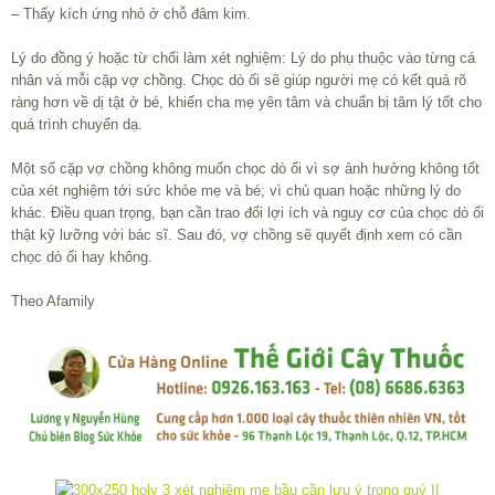
– Thấy kích ứng nhỏ ở chỗ đâm kim.
Lý do đồng ý hoặc từ chối làm xét nghiệm: Lý do phụ thuộc vào từng cá
nhân và mỗi cặp vợ chồng. Chọc dò ối sẽ giúp người mẹ có kết quả rõ
ràng hơn về dị tật ở bé, khiến cha mẹ yên tâm và chuẩn bị tâm lý tốt cho
quá trình chuyển dạ.
Một số cặp vợ chồng không muốn chọc dò ối vì sợ ảnh hưởng không tốt
của xét nghiệm tới sức khỏe mẹ và bé; vì chủ quan hoặc những lý do
khác. Điều quan trọng, bạn cần trao đổi lợi ích và nguy cơ của chọc dò ối
thật kỹ lưỡng với bác sĩ. Sau đó, vợ chồng sẽ quyết định xem có cần
chọc dò ối hay không.
Theo Afamily