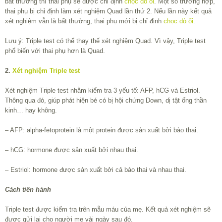
bất thường thì thai phụ sẽ được chỉ định
chọc dò ối
. Một số trường hợp,
thai phụ bị chỉ định làm xét nghiệm Quad lần thứ 2. Nếu lần này kết quả
xét nghiệm vẫn là bất thường, thai phụ mới bị chỉ định
chọc dò ối
.
Lưu ý: Triple test có thể thay thế xét nghiệm Quad. Vì vậy, Triple test
phổ biến với thai phụ hơn là Quad.
2.
Xét nghiệm Triple test
Xét nghiệm Triple test nhằm kiểm tra 3 yếu tố: AFP, hCG và Estriol.
Thông qua đó, giúp phát hiện bé có bị hội chứng Down, dị tật ống thần
kinh… hay không.
– AFP: alpha-fetoprotein là một protein được sản xuất bởi bào thai.
– hCG: hormone được sản xuất bởi nhau thai.
– Estriol: hormone được sản xuất bởi cả bào thai và nhau thai.
Cách tiến hành
Triple test được kiểm tra trên mẫu máu của mẹ. Kết quả xét nghiệm sẽ
được gửi lại cho người mẹ vài ngày sau đó.