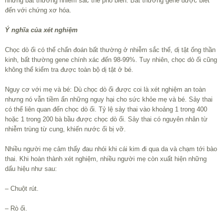
những bất thường nhiễm sắc thể phổ biến. Bất thường gene được biết
đến với chứng xơ hóa.
Ý nghĩa của xét nghiệm
Chọc dò ối có thể chẩn đoán bất thường ở nhiễm sắc thể, dị tật ống thần
kinh, bất thường gene chính xác đến 98-99%. Tuy nhiên, chọc dò ối cũng
không thể kiểm tra được toàn bộ dị tật ở bé.
Nguy cơ với mẹ và bé: Dù chọc dò ối được coi là xét nghiệm an toàn
nhưng nó vẫn tiềm ẩn những nguy hại cho sức khỏe mẹ và bé. Sảy thai
có thể liên quan đến chọc dò ối. Tỷ lệ sảy thai vào khoảng 1 trong 400
hoặc 1 trong 200 bà bầu được chọc dò ối. Sảy thai có nguyên nhân từ
nhiễm trùng từ cung, khiến nước ối bị vỡ.
Nhiều người mẹ cảm thấy đau nhói khi cái kim đi qua da và chạm tới bào
thai. Khi hoàn thành xét nghiệm, nhiều người mẹ còn xuất hiện những
dấu hiệu như sau:
– Chuột rút.
– Rò ối.