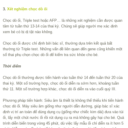
3.
Xét nghiệm chọc dò ối
Chọc dò ối, Triple test hoặc AFP… là những xét nghiệm cần được quan
tâm từ tuần thứ 13-14 của thai kỳ. Chúng sẽ giúp người mẹ xác định
xem bé có bị dị tật nào không.
Chọc dò ối được chỉ định bởi bác sĩ, thường dựa trên kết quả bất
thường từ Triple test. Những vấn đề liên quan đến gene cũng khiến một
số thai phụ chọn chọc dò ối để kiểm tra sức khỏe cho bé.
Thời điểm
Chọc dò ối thường được tiến hành vào tuần thứ 14 đến tuần thứ 20 của
thai kỳ. Một số trường hợp, chọc dò ối diễn ra sớm hơn, khoảng tuần
thứ 11. Một số trường hợp khác, chọc dò ối diễn ra vào cuối quý III.
Phương pháp tiến hành: Siêu âm là thiết bị không thể thiếu khi tiến hành
chọc dò ối. Máy siêu âm giống như người dẫn đường, giúp bác sĩ xác
định vị trí an toàn để dùng dụng cụ (giống như chiếc kim dài) đưa vào túi
ối, lấy một chút nước ối rồi rút dụng cụ ra mà không gây hại cho bé. Quá
trình diễn biến trong vòng 45 phút, dù việc lấy mẫu ối chỉ diễn ra ít hơn 5