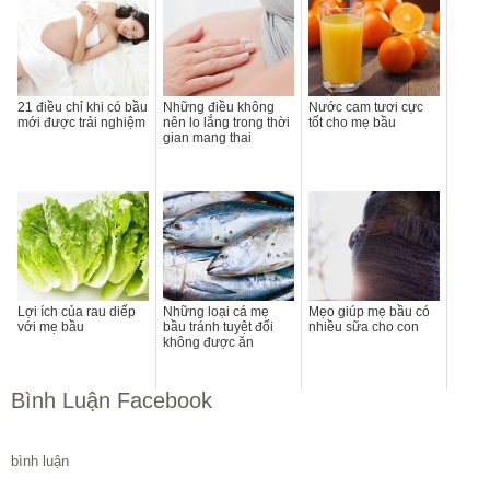
21 điều chỉ khi có bầu
Những điều không
Nước cam tươi cực
mới được trải nghiệm
nên lo lắng trong thời
tốt cho mẹ bầu
gian mang thai
Lợi ích của rau diếp
Những loại cá mẹ
Mẹo giúp mẹ bầu có
với mẹ bầu
bầu tránh tuyệt đối
nhiều sữa cho con
không được ăn
Bình Luận Facebook
bình luận