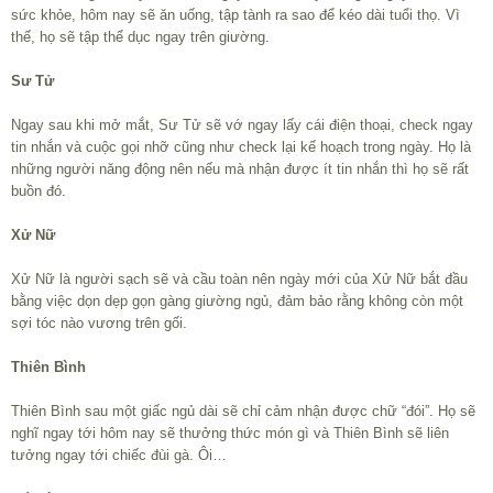
sức khỏe, hôm nay sẽ ăn uống, tập tành ra sao để kéo dài tuổi thọ. Vì
thế, họ sẽ tập thể dục ngay trên giường.
Sư Tử
Ngay sau khi mở mắt, Sư Tử sẽ vớ ngay lấy cái điện thoại, check ngay
tin nhắn và cuộc gọi nhỡ cũng như check lại kế hoạch trong ngày. Họ là
những người năng động nên nếu mà nhận được ít tin nhắn thì họ sẽ rất
buồn đó.
Xử Nữ
Xử Nữ là người sạch sẽ và cầu toàn nên ngày mới của Xử Nữ bắt đầu
bằng việc dọn dẹp gọn gàng giường ngủ, đảm bảo rằng không còn một
sợi tóc nào vương trên gối.
Thiên Bình
Thiên Bình sau một giấc ngủ dài sẽ chỉ cảm nhận được chữ “đói”. Họ sẽ
nghĩ ngay tới hôm nay sẽ thưởng thức món gì và Thiên Bình sẽ liên
tưởng ngay tới chiếc đùi gà. Ôi…