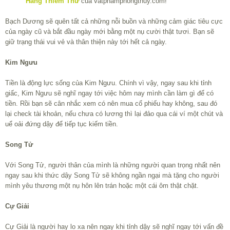
Hàng Thiềm Thừ
của vatphamphongthuy.com!
Bạch Dương sẽ quên tất cả những nỗi buồn và những cảm giác tiêu cực
của ngày cũ và bắt đầu ngày mới bằng một nụ cười thật tươi. Bạn sẽ
giữ trạng thái vui vẻ và thân thiện này tới hết cả ngày.
Kim Ngưu
Tiền là động lực sống của Kim Ngưu. Chính vì vậy, ngay sau khi tỉnh
giấc, Kim Ngưu sẽ nghĩ ngay tới việc hôm nay mình cần làm gì để có
tiền. Rồi bạn sẽ cân nhắc xem có nên mua cổ phiếu hay không, sau đó
lại check tài khoản, nếu chưa có lương thì lại đảo qua cái ví một chút và
uể oải đứng dậy để tiếp tục kiếm tiền.
Song Tử
Với Song Tử, người thân của mình là những người quan trọng nhất nên
ngay sau khi thức dậy Song Tử sẽ không ngần ngại mà tặng cho người
mình yêu thương một nụ hôn lên trán hoặc một cái ôm thật chặt.
Cự Giải
Cự Giải là người hay lo xa nên ngay khi tỉnh dậy sẽ nghĩ ngay tới vấn đề