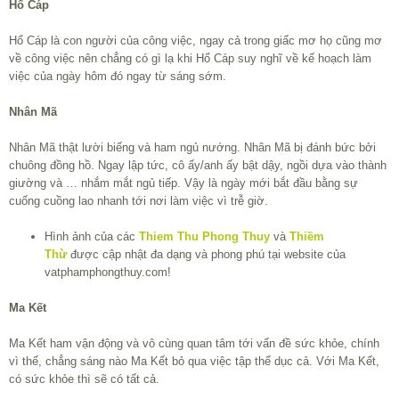
Hổ Cáp
Hổ Cáp là con người của công việc, ngay cả trong giấc mơ họ cũng mơ
về công việc nên chẳng có gì lạ khi Hổ Cáp suy nghĩ về kế hoạch làm
việc của ngày hôm đó ngay từ sáng sớm.
Nhân Mã
Nhân Mã thật lười biếng và ham ngủ nướng. Nhân Mã bị đánh bức bởi
chuông đồng hồ. Ngay lập tức, cô ấy/anh ấy bật dậy, ngồi dựa vào thành
giường và … nhắm mắt ngủ tiếp. Vậy là ngày mới bắt đầu bằng sự
cuống cuồng lao nhanh tới nơi làm việc vì trễ giờ.
Hình ảnh của các
Thiem Thu Phong Thuy
và
Thiềm
Thừ
được cập nhật đa dạng và phong phú tại website của
vatphamphongthuy.com!
Ma Kết
Ma Kết ham vận động và vô cùng quan tâm tới vấn đề sức khỏe, chính
vì thế, chẳng sáng nào Ma Kết bỏ qua việc tập thể dục cả. Với Ma Kết,
có sức khỏe thì sẽ có tất cả.