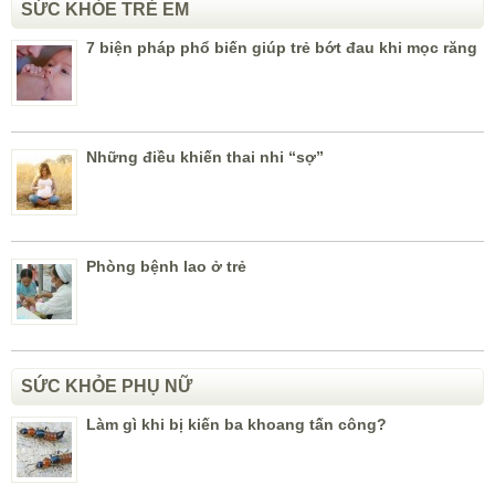
SỨC KHỎE TRẺ EM
7 biện pháp phổ biến giúp trẻ bớt đau khi mọc răng
Những điều khiến thai nhi “sợ”
Phòng bệnh lao ở trẻ
SỨC KHỎE PHỤ NỮ
Làm gì khi bị kiến ba khoang tấn công?