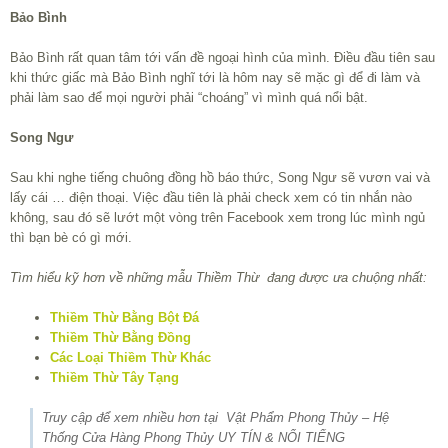
Bảo Bình
Bảo Bình rất quan tâm tới vấn đề ngoại hình của mình. Điều đầu tiên sau
khi thức giấc mà Bảo Bình nghĩ tới là hôm nay sẽ mặc gì để đi làm và
phải làm sao để mọi người phải “choáng” vì mình quá nổi bật.
Song Ngư
Sau khi nghe tiếng chuông đồng hồ báo thức, Song Ngư sẽ vươn vai và
lấy cái … điện thoại. Việc đầu tiên là phải check xem có tin nhắn nào
không, sau đó sẽ lướt một vòng trên Facebook xem trong lúc mình ngủ
thì bạn bè có gì mới.
Tìm hiểu kỹ hơn về những mẫu Thiềm Thừ đang được ưa chuộng nhất:
Thiềm Thừ Bằng Bột Đá
Thiềm Thừ Bằng Đồng
Các Loại Thiềm Thừ Khác
Thiềm Thừ Tây Tạng
Truy cập để xem nhiều hơn tại Vật Phẩm Phong Thủy – Hệ
Thống Cửa Hàng Phong Thủy UY TÍN & NỔI TIẾNG